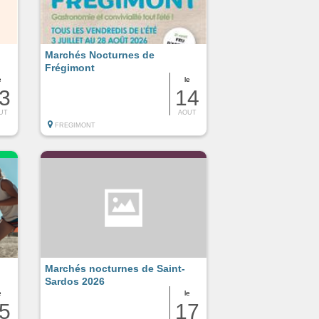
Marchés Nocturnes de
Frégimont
e
le
3
14
UT
AOUT
FREGIMONT
Marchés nocturnes de Saint-
Sardos 2026
e
le
5
17