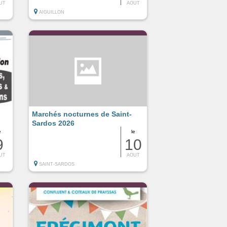
UT
AOUT
AIGUILLON
Marchés nocturnes de Saint-
Sardos 2026
e
le
9
10
UT
AOUT
SAINT-SARDOS