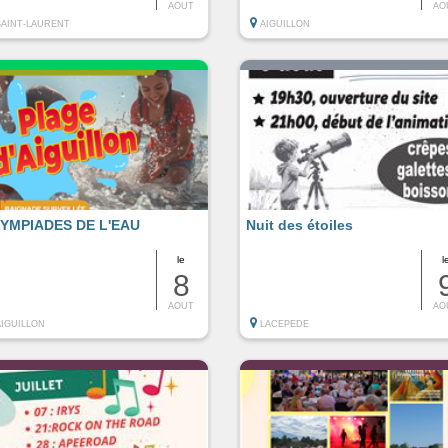
AOUT
AO
SAINT-LAURENT
AIGUILLON
YMPIADES DE L'EAU
Nuit des étoiles
le
l
8
AOUT
AO
AIGUILLON
LACEPEDE