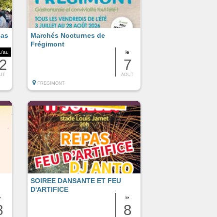
sas
Marchés Nocturnes de
Frégimont
u'au
le
2
7
UT
AOUT
FREGIMONT
SOIREE DANSANTE ET FEU
D'ARTIFICE
e
le
8
8