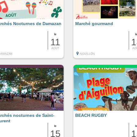
rchés Nocturnes de Damazan
Marché gourmand
le
l
11
1
AOUT
AO
DAMAZAN
AIGUILLON
rchés nocturnes de Saint-
BEACH RUGBY
urent
le
l
15
1