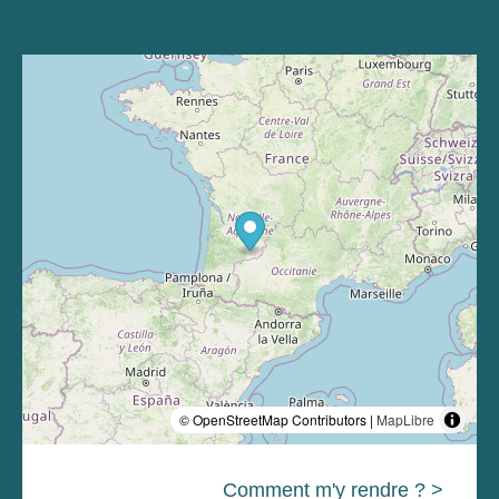
© OpenStreetMap Contributors |
MapLibre
Comment m'y rendre ? >