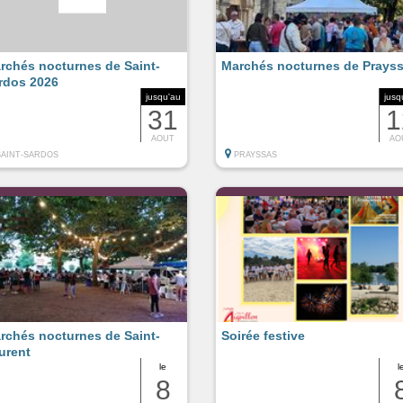
rchés nocturnes de Saint-
Marchés nocturnes de Prays
rdos 2026
jusqu'au
jusq
31
1
AOUT
AO
SAINT-SARDOS
PRAYSSAS
rchés nocturnes de Saint-
Soirée festive
urent
le
l
8